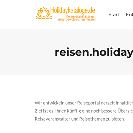
S
k
i
Start
En
p
t
o
c
o
n
reisen.holida
t
e
n
t
Wir entwickeln unser Reiseportal derzeit inhaltlich
Ziel ist es, Ihnen künftig eine noch bessere Übers
Reiseveranstalter und Reisethemen zu bieten.