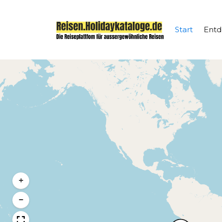
Start
Ent
+
−