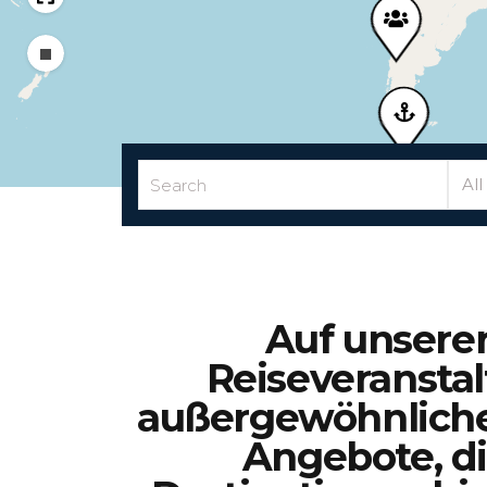
Draw a rectangle
All
Auf unsere
Reiseveranstal
außergewöhnlichen
Angebote, di