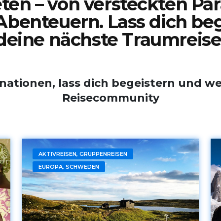
ten – von versteckten Par
 Abenteuern. Lass dich be
deine nächste Traumreise
inationen, lass dich begeistern und w
Reisecommunity
AKTIVREISEN, GRUPPENREISEN
EUROPA, SCHWEDEN