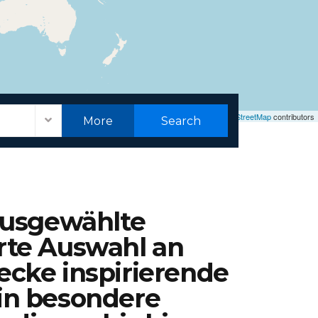
Leaflet
|
©
OpenStreetMap
contributors
More
Search
ausgewählte
erte Auswahl an
ecke inspirierende
 in besondere