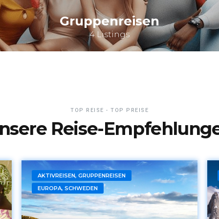
Gruppenreisen
4 Listings
TOP REISE - TOP PREISE
nsere Reise-Empfehlung
AKTIVREISEN, GRUPPENREISEN
EUROPA, SCHWEDEN