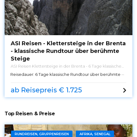
ASI Reisen - Klettersteige in der Brenta
- klassische Rundtour über berühmte
Steige
ASI Reisen Klettersteige in der Brenta - 6 Tage klassische
Rundtour über berühmte Steige
Reisedauer:
6 Tage klassische Rundtour über berühmte Steige in der Brenta
ab Reisepreis € 1.725
Top Reisen & Preise
RUNDREISEN, GRUPPENREISEN
AFRIKA, SENEGAL