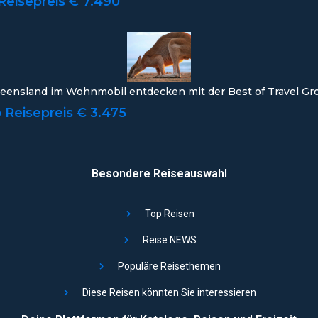
Reisepreis € 7.490
eensland im Wohnmobil entdecken mit der Best of Travel Gr
 Reisepreis € 3.475
Besondere Reiseauswahl
Top Reisen
Reise NEWS
Populäre Reisethemen
Diese Reisen könnten Sie interessieren