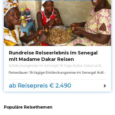
Rundreise Reiseerlebnis im Senegal
mit Madame Dakar Reisen
Entdeckungsreise im Senegal: 16 Tage Kultur, Natur und
Gastfreundschaft – Erleben Sie eine unvergessliche
Reisedauer:
16-tägige Entdeckungsreise im Senegal: Kultur, Natur und Gastfreundschaft
Rundreise mit Madame Dakar Reisen, die Sie tief in die
Herzlichkeit der lokalen Gemeinschaften, die Schönheit
der Natur und die Kultur des Senegals eintauchen lässt.
ab Reisepreis € 2.490
Populäre Reisethemen