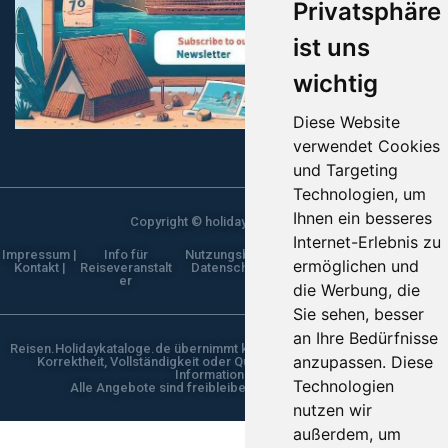
Privatsphäre
ist uns
wichtig
Diese Website
verwendet Cookies
und Targeting
Technologien, um
Ihnen ein besseres
Copyright © holidaykataloge.de
Internet-Erlebnis zu
Impressum |
Info für
Nutzungsbestimmungen |
ermöglichen und
Kontakt |
Reiseveranstalt
Datenschutzerklärung |
er
die Werbung, die
Sie sehen, besser
an Ihre Bedürfnisse
Reisen.Holidaykataloge.de übernimmt keine Gewähr für die Aktualität,
anzupassen. Diese
Korrektheit, Vollständigkeit oder Qualität der bereitgestellten
Informationen.
Technologien
Alle Angebote sind freibleibend und unverbindlich
nutzen wir
außerdem, um