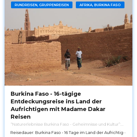
RUNDREISEN, GRUPPENREISEN
AFRIKA, BURKINA FASO
Burkina Faso - 16-tägige
Entdeckungsreise ins Land der
Aufrichtigen mit Madame Dakar
Reisen
“Naturerlebnisse Burkina Faso - Geheimnisse und Kultur”:
Eine 16-tägige Entdeckungsreise mit Madame Dakar
Reisedauer:
Burkina Faso - 16 Tage im Land der Aufrichtigen: Kultur, Natur und Engagement
Reisen