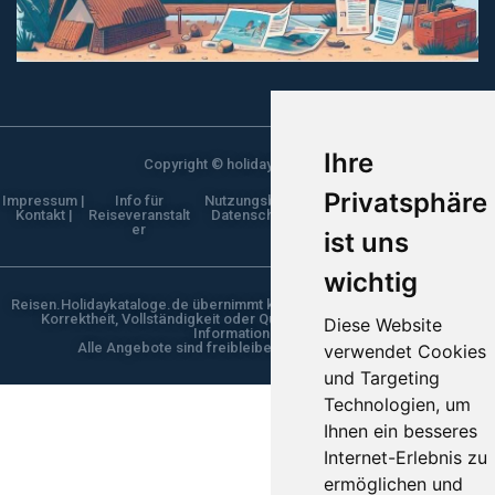
Ihre
Copyright © holidaykataloge.de
Privatsphäre
Impressum |
Info für
Nutzungsbestimmungen |
Kontakt |
Reiseveranstalt
Datenschutzerklärung |
er
ist uns
wichtig
Reisen.Holidaykataloge.de übernimmt keine Gewähr für die Aktualität,
Korrektheit, Vollständigkeit oder Qualität der bereitgestellten
Diese Website
Informationen.
Alle Angebote sind freibleibend und unverbindlich
verwendet Cookies
und Targeting
Technologien, um
Ihnen ein besseres
Internet-Erlebnis zu
ermöglichen und