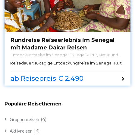
Rundreise Reiseerlebnis im Senegal
mit Madame Dakar Reisen
Entdeckungsreise im Senegal: 16 Tage Kultur, Natur und
Gastfreundschaft – Erleben Sie eine unvergessliche
Reisedauer:
16-tägige Entdeckungsreise im Senegal: Kultur, Natur und Gastfreundschaft
Rundreise mit Madame Dakar Reisen, die Sie tief in die
Herzlichkeit der lokalen Gemeinschaften, die Schönheit
der Natur und die Kultur des Senegals eintauchen lässt.
ab Reisepreis € 2.490
Populäre Reisethemen
(4)
Gruppenreisen
(3)
Aktivreisen