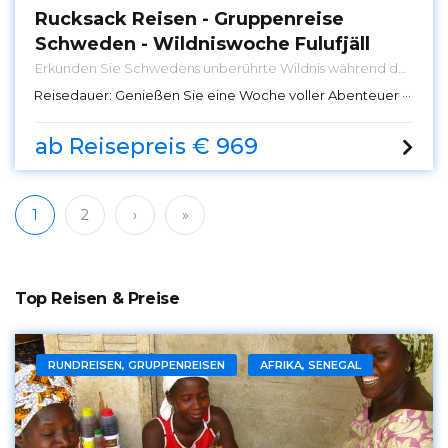
Rucksack Reisen - Gruppenreise
Schweden - Wildniswoche Fulufjäll
Erkunden Sie Schwedens unberührte Wildnis während der
Wildniswoche Fulufjäll. Perfekt für Naturliebhaber und
Reisedauer:
Genießen Sie eine Woche voller Abenteuer und Naturerlebnisse im schwedischen Fulufjäll Nationalpark.
Abenteuersuchende – buchen Sie jetzt Ihr Outdoor-
Erlebnis!
ab Reisepreis € 969
1
2
›
»
Top Reisen & Preise
RUNDREISEN, GRUPPENREISEN
AFRIKA, SENEGAL