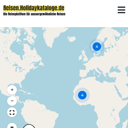
4
+
4
−