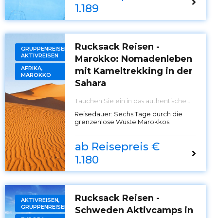
1.189
Rucksack Reisen -
GRUPPENREISEN,
AKTIVREISEN
Marokko: Nomadenleben
AFRIKA,
mit Kameltrekking in der
MAROKKO
Sahara
Tauchen Sie ein in das authentische
Nomadenleben Marokkos mit
Reisedauer:
Sechs Tage durch die
unserem exklusiven Kameltrekking-
grenzenlose Wüste Marokkos
Abenteuer. Erleben Sie die
unberührte Wüstenlandschaft und die
traditionelle Kultur hautnah. Jetzt
ab Reisepreis €
buchen und die Seele Marokkos
entdecken!
1.180
Rucksack Reisen -
AKTIVREISEN,
GRUPPENREISEN
Schweden Aktivcamps in