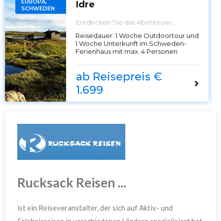
EUROPA,
Idre
SCHWEDEN
Entdecken Sie das Abenteuer
Schwedens im Aktivcamp Idre!
Reisedauer:
1 Woche Outdoortour und
Genießen Sie eine Woche voller
1 Woche Unterkunft im Schweden-
Outdoor-Aktivitäten, von
Ferienhaus mit max. 4 Personen
Wanderungen über Kanutouren bis
hin zu Radabenteuern, inmitten der
atemberaubenden Natur Dalarnas.
ab Reisepreis €
Buchen Sie jetzt Ihre unvergessliche
Reise!
1.699
Rucksack Reisen ...
ist ein Reiseveranstalter, der sich auf Aktiv- und