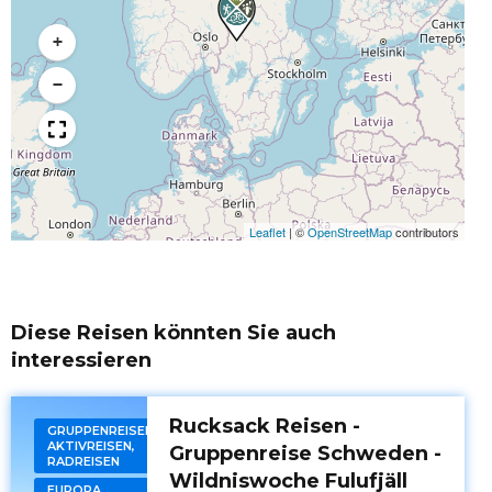
+
−
Leaflet
|
©
OpenStreetMap
contributors
Diese Reisen könnten Sie auch
interessieren
Rucksack Reisen -
GRUPPENREISEN,
AKTIVREISEN,
Gruppenreise Schweden -
RADREISEN
Wildniswoche Fulufjäll
EUROPA,