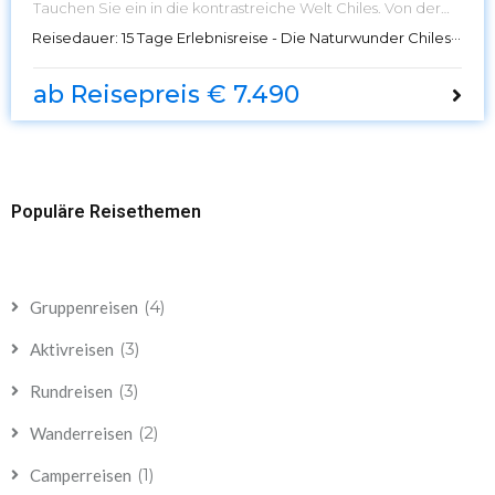
Tauchen Sie ein in die kontrastreiche Welt Chiles. Von der
Atacama-Wüste im Norden bis zu den Gletschern
Reisedauer:
15 Tage Erlebnisreise - Die Naturwunder Chiles - Ein Land voller Kontraste
Patagoniens im Süden – erleben Sie eine 15-tägige
Erlebnisreise durch ein Land voller Naturschönheiten und
kultureller Vielfalt mit Karawane Reisen.
ab Reisepreis € 7.490
Populäre Reisethemen
(4)
Gruppenreisen
(3)
Aktivreisen
(3)
Rundreisen
(2)
Wanderreisen
(1)
Camperreisen