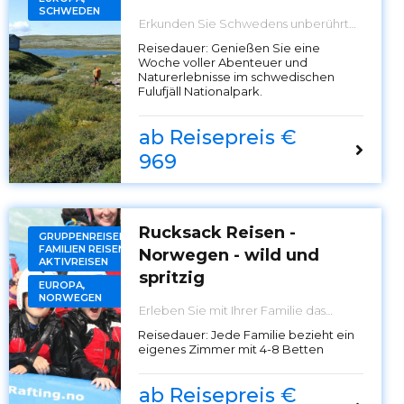
SCHWEDEN
Erkunden Sie Schwedens unberührte
Wildnis während der Wildniswoche
Reisedauer:
Genießen Sie eine
Fulufjäll. Perfekt für Naturliebhaber
Woche voller Abenteuer und
und Abenteuersuchende – buchen
Naturerlebnisse im schwedischen
Sie jetzt Ihr Outdoor-Erlebnis!
Fulufjäll Nationalpark.
ab Reisepreis €
969
Rucksack Reisen -
GRUPPENREISEN,
FAMILIEN REISEN,
Norwegen - wild und
AKTIVREISEN
spritzig
EUROPA,
NORWEGEN
Erleben Sie mit Ihrer Familie das
Abenteuer Norwegens – entdecken
Reisedauer:
Jede Familie bezieht ein
Sie spritzige Flussfahrten und wilde
eigenes Zimmer mit 4-8 Betten
Natur. Buchen Sie jetzt für
unvergessliche Erinnerungen!
ab Reisepreis €