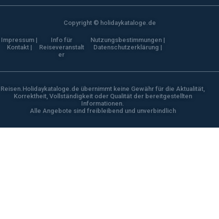
Copyright © holidaykataloge.de
Impressum |
Info für
Nutzungsbestimmungen |
Kontakt |
Reiseveranstalt
Datenschutzerklärung |
er
Reisen.Holidaykataloge.de übernimmt keine Gewähr für die Aktualität,
Korrektheit, Vollständigkeit oder Qualität der bereitgestellten
Informationen.
Alle Angebote sind freibleibend und unverbindlich