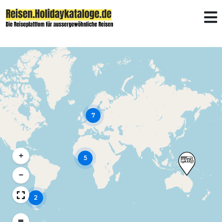
7
+
5
−
2