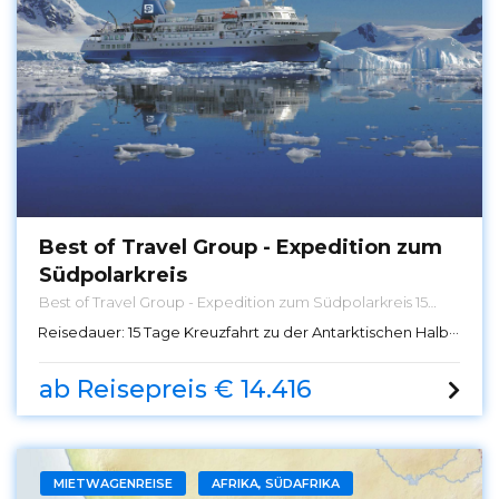
Best of Travel Group - Expedition zum
Südpolarkreis
Best of Travel Group - Expedition zum Südpolarkreis 15
Tage Kreuzfahrt zu der Antarktischen Halbinsel über den
Reisedauer:
15 Tage Kreuzfahrt zu der Antarktischen Halbinsel über den Polarkreis mit der M/S Seaventure
Polarkreis mit der M/S Seaventure
ab Reisepreis € 14.416
MIETWAGENREISE
AFRIKA, SÜDAFRIKA