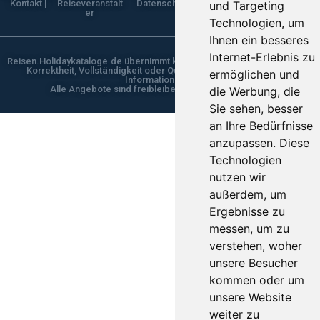
Kontakt |
Reiseveranstalt
Datenschutzerklärung |
und Targeting
er
Technologien, um
Ihnen ein besseres
Internet-Erlebnis zu
Reisen.Holidaykataloge.de übernimmt keine Gewähr für die Aktualität,
Korrektheit, Vollständigkeit oder Qualität der bereitgestellten
ermöglichen und
Informationen.
Alle Angebote sind freibleibend und unverbindlich
die Werbung, die
Sie sehen, besser
an Ihre Bedürfnisse
anzupassen. Diese
Technologien
nutzen wir
außerdem, um
Ergebnisse zu
messen, um zu
verstehen, woher
unsere Besucher
kommen oder um
unsere Website
weiter zu