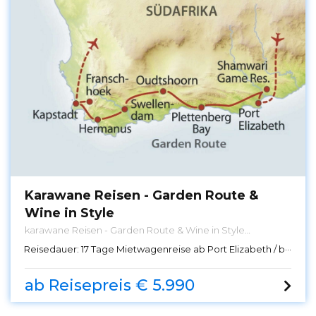
Karawane Reisen - Garden Route &
Wine in Style
karawane Reisen - Garden Route & Wine in Style
Mietwagenreise entlang der Garden Route Erleben Sie
Reisedauer:
17 Tage Mietwagenreise ab Port Elizabeth / bis Kapstadt
spektakuläre Küstenlandschaften, Outdoor-Abenteuer,
malerische Städte und vielfältige
Tierbeobachtungsmöglichkeiten. Entdecken Sie
ab Reisepreis € 5.990
goldenen Strände, wandern Sie durch
Naturschutzgebiete, erkunden Sie charmante Orte und
erleben Sie unvergessliche Tierbegegnungen entlang