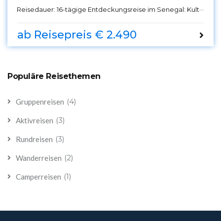
Gastfreundschaft – Erleben Sie eine unvergessliche
Reisedauer:
16-tägige Entdeckungsreise im Senegal: Kultur, Natur und Gastfreundschaft
Rundreise mit Madame Dakar Reisen, die Sie tief in die
Herzlichkeit der lokalen Gemeinschaften, die Schönheit
der Natur und die Kultur des Senegals eintauchen lässt.
ab Reisepreis € 2.490
Populäre Reisethemen
(4)
Gruppenreisen
(3)
Aktivreisen
(3)
Rundreisen
(2)
Wanderreisen
(1)
Camperreisen