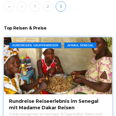
dieser faszinierenden Route. Reise ab/bis: ab Port
Elizabeth / bis Kapstadt
«
‹
1
2
3
Top Reisen & Preise
RUNDREISEN, GRUPPENREISEN
AFRIKA, SENEGAL
Rundreise Reiseerlebnis im Senegal
mit Madame Dakar Reisen
Entdeckungsreise im Senegal: 16 Tage Kultur, Natur und